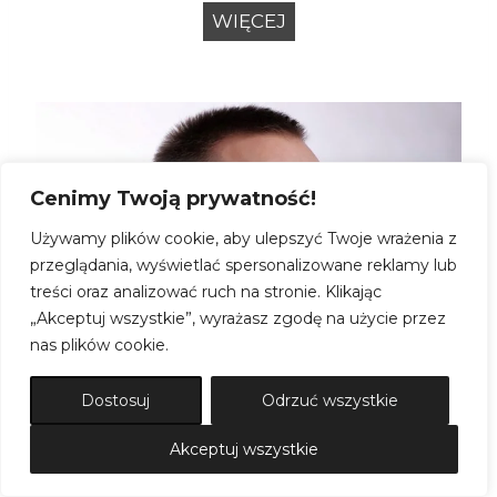
h
F
WIĘCEJ
o
o
w
t
a
o
–
g
P
r
a
Cenimy Twoją prywatność!
a
u
f
Używamy plików cookie, aby ulepszyć Twoje wrażenia z
l
i
przeglądania, wyświetlać spersonalizowane reklamy lub
i
a
treści oraz analizować ruch na stronie. Klikając
n
„Akceptuj wszystkie”, wyrażasz zgodę na użycie przez
b
nas plików cookie.
a
i
z
Dostosuj
Odrzuć wszystkie
n
e
Akceptuj wszystkie
s