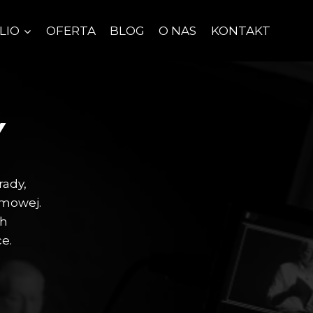
LIO
OFERTA
BLOG
O NAS
KONTAKT
Y
rady,
ilmowej.
ch
ce.