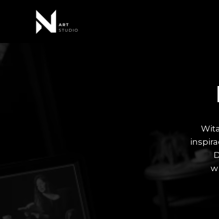
Przejdź
do
treści
Wita
inspira
D