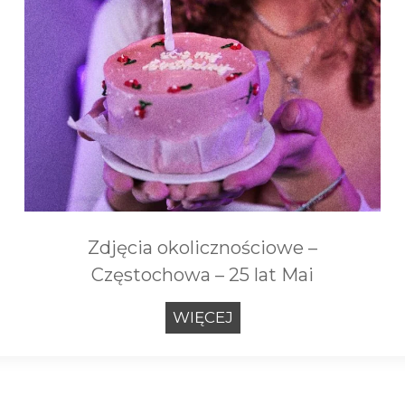
Zdjęcia okolicznościowe –
Częstochowa – 25 lat Mai
Z
WIĘCEJ
d
j
ę