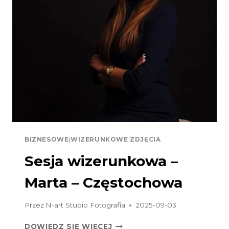
BIZNESOWE
|
WIZERUNKOWE
|
ZDJĘCIA
Sesja wizerunkowa –
Marta – Częstochowa
Przez
N-art Studio Fotografia
2025-09-03
SESJA
DOWIEDZ SIĘ WIĘCEJ