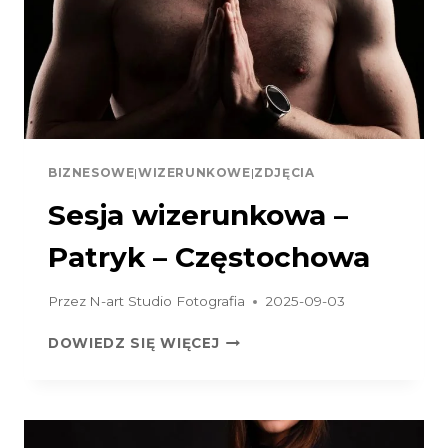
BIZNESOWE
|
WIZERUNKOWE
|
ZDJĘCIA
Sesja wizerunkowa –
Patryk – Częstochowa
Przez
N-art Studio Fotografia
2025-09-03
SESJA
DOWIEDZ SIĘ WIĘCEJ
WIZERUNKOWA
–
PATRYK
–
CZĘSTOCHOWA