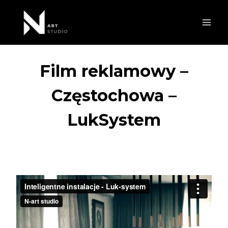
Przejdź
do
treści
Film reklamowy –
Częstochowa –
LukSystem