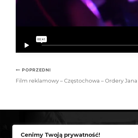
Nawigacja
POPRZEDNI
Film reklamowy – Częstochowa – Ordery Jana I
wpisu
Cenimy Twoją prywatność!