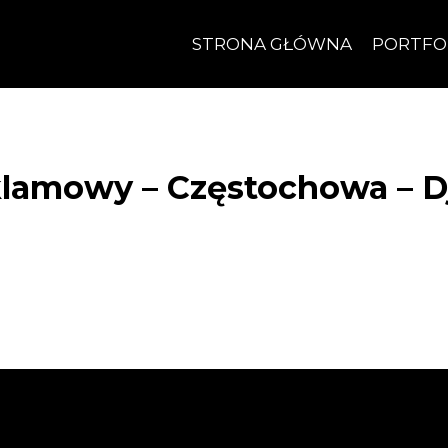
STRONA GŁÓWNA
PORTFO
klamowy – Częstochowa – D